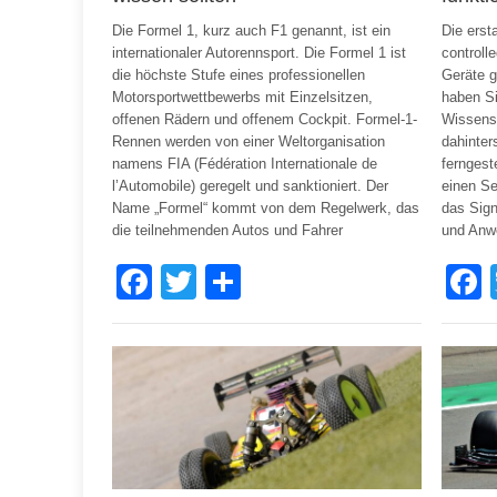
Die Formel 1, kurz auch F1 genannt, ist ein
Die erst
internationaler Autorennsport. Die Formel 1 ist
controll
die höchste Stufe eines professionellen
Geräte g
Motorsportwettbewerbs mit Einzelsitzen,
haben Si
offenen Rädern und offenem Cockpit. Formel-1-
Wissens
Rennen werden von einer Weltorganisation
dahinter
namens FIA (Fédération Internationale de
ferngest
l’Automobile) geregelt und sanktioniert. Der
einen Se
Name „Formel“ kommt von dem Regelwerk, das
das Sign
die teilnehmenden Autos und Fahrer
und Anw
Facebook
Twitter
Share