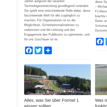
Jahren aufgrund der rasanten
diese Sp
Technologieentwicklung grundlegend verändert.
– Michae
Sie spielt eine entscheidende Rolle dabei, diese
F1-Rennf
faszinierende Welt für alle zugänglich zu
brachte
machen; Für Organisatoren ist es die
Ruhm und
Möglichkeit, Sicherheitsmaßnahmen zu
Schumach
verbessern und die Leistung und das
Durststr
Engagement des Publikums zu optimieren, und
für uns Zuschauer ist es
Facebook
Twitter
Share
Alles, was Sie über Formel 1
Was i
wissen sollten
funkti