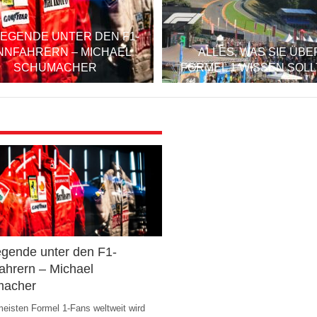
LEGENDE UNTER DEN F1-
NNFAHRERN – MICHAEL
ALLES, WAS SIE ÜBE
SCHUMACHER
FORMEL 1 WISSEN SOL
egende unter den F1-
ahrern – Michael
macher
meisten Formel 1-Fans weltweit wird