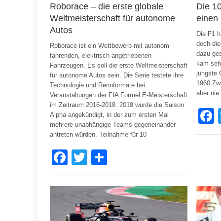
Roborace – die erste globale
Die 10
Weltmeisterschaft für autonome
einen
Autos
Die F1 h
doch die
Roborace ist ein Wettbewerb mit autonom
dazu ge
fahrenden, elektrisch angetriebenen
kam sehr
Fahrzeugen. Es soll die erste Weltmeisterschaft
jüngste 
für autonome Autos sein. Die Serie testete ihre
1960 Zwe
Technologie und Rennformate bei
aber nie
Veranstaltungen der FIA Formel E-Meisterschaft
im Zeitraum 2016-2018. 2019 wurde die Saison
Alpha angekündigt, in der zum ersten Mal
mehrere unabhängige Teams gegeneinander
antreten würden. Teilnahme für 10
Facebook
Twitter
Share