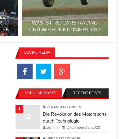
R
WAS IST RC-CARS-RACING
LTEN
UND WIE FUNKTIONIERT ES?
DIE BE
SOCIAL MEDIA
POPULAR POSTS
RECENT POSTS
VERANSTALTUNGEN
1
Die Revolution des Motorsports
durch Technologie
admin
December 29, 2023
VERANSTALTUNGEN