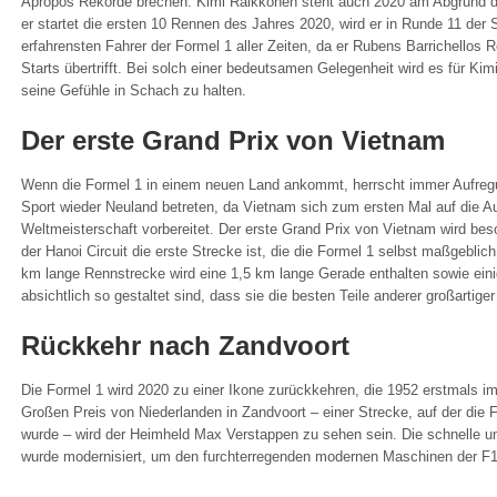
Apropos Rekorde brechen: Kimi Räikkönen steht auch 2020 am Abgrund d
er startet die ersten 10 Rennen des Jahres 2020, wird er in Runde 11 der 
erfahrensten Fahrer der Formel 1 aller Zeiten, da er Rubens Barrichellos 
Starts übertrifft. Bei solch einer bedeutsamen Gelegenheit wird es für Kimi
seine Gefühle in Schach zu halten.
Der erste Grand Prix von Vietnam
Wenn die Formel 1 in einem neuen Land ankommt, herrscht immer Aufregu
Sport wieder Neuland betreten, da Vietnam sich zum ersten Mal auf die A
Weltmeisterschaft vorbereitet. Der erste Grand Prix von Vietnam wird be
der Hanoi Circuit die erste Strecke ist, die die Formel 1 selbst maßgeblich
km lange Rennstrecke wird eine 1,5 km lange Gerade enthalten sowie eini
absichtlich so gestaltet sind, dass sie die besten Teile anderer großarti
Rückkehr nach Zandvoort
Die Formel 1 wird 2020 zu einer Ikone zurückkehren, die 1952 erstmals i
Großen Preis von Niederlanden in Zandvoort – einer Strecke, auf der die 
wurde – wird der Heimheld Max Verstappen zu sehen sein. Die schnelle u
wurde modernisiert, um den furchterregenden modernen Maschinen der F1