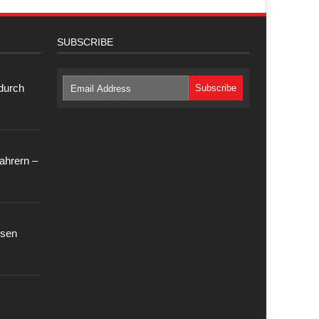
SUBSCRIBE
 durch
ahrern –
ssen