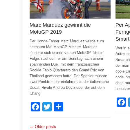
Marc Marquez gewinnt die
Per Ap
MotoGP 2019
Ferng
Smart
Der Honda-Fahrer Marc Marquez wurde zum
sechsten Mal MotoGP-Meister. Marquez
Wer in s
sicherte sich seinen vierten MotoGP-Titel in
Autos ge
Folge, nachdem er am Sonntag nach einem
Smartpho
spannenden Duell mit dem französischen
der man 
Rookie Fabio Quartararo den Grand Prix von
coole Di
Thailand gewonnen hatte. Der Spanier musste
code int
zwei Punkte mehr einfahren als der italienische
dass ma
Ducati-Rivale Andrea Dovizioso, der auf dem
benutze
Chang
Facebook
Twitter
Share
← Older posts