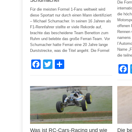
Die Form
internat
Für die meisten Formel 1-Fans weltweit wird
die höch
diese Sportart nur durch einen Mann identifiziert
Motorspo
– Michael Schumacher. In seinen 16 Jahren als
offenen 
F1-Rennfahrer stellte er viele Rekorde auf,
Rennen w
brachte das bescheidene Team Benetton zum
namens F
Ruhm und belebte das große Ferrari-Team. Vor
l’Automo
Schumacher hatte Ferrari eine 20 Jahre lange
Name „F
Durststrecke, was die Titel angeht. Die Formel
die teil
Facebook
Twitter
Share
Was ist RC-Cars-Racing und wie
Die b