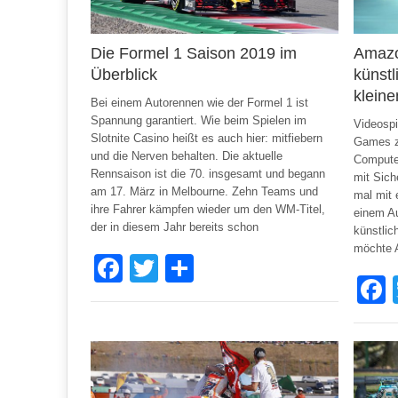
Die Formel 1 Saison 2019 im
Amazo
Überblick
künstl
kleine
Bei einem Autorennen wie der Formel 1 ist
Spannung garantiert. Wie beim Spielen im
Videospi
Slotnite Casino heißt es auch hier: mitfiebern
Games z
und die Nerven behalten. Die aktuelle
Computer
Rennsaison ist die 70. insgesamt und begann
mit Sic
am 17. März in Melbourne. Zehn Teams und
mal mit
ihre Fahrer kämpfen wieder um den WM-Titel,
einem Au
der in diesem Jahr bereits schon
künstlic
möchte 
Facebook
Twitter
Share