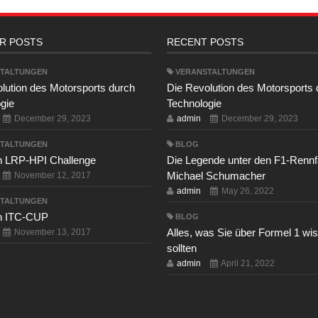
R POSTS
RECENT POSTS
TALTUNGEN
VERANSTALTUNGEN
lution des Motorsports durch
Die Revolution des Motorsports
gie
Technologie
December 29, 2023
admin
December 29, 2023
TALTUNGEN
BLOG
n LRP-HPI Challenge
Die Legende unter den F1-Rennf
Michael Schumacher
November 12, 2017
admin
May 26, 2022
TALTUNGEN
n ITC-CUP
BLOG
Alles, was Sie über Formel 1 wi
November 13, 2017
sollten
admin
April 21, 2022