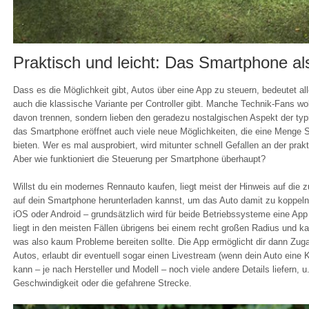
Praktisch und leicht: Das Smartphone als
Dass es die Möglichkeit gibt, Autos über eine App zu steuern, bedeutet all
auch die klassische Variante per Controller gibt. Manche Technik-Fans woll
davon trennen, sondern lieben den geradezu nostalgischen Aspekt der ty
das Smartphone eröffnet auch viele neue Möglichkeiten, die eine Menge 
bieten. Wer es mal ausprobiert, wird mitunter schnell Gefallen an der pra
Aber wie funktioniert die Steuerung per Smartphone überhaupt?
Willst du ein modernes Rennauto kaufen, liegt meist der Hinweis auf die z
auf dein Smartphone herunterladen kannst, um das Auto damit zu koppel
iOS oder Android – grundsätzlich wird für beide Betriebssysteme eine Ap
liegt in den meisten Fällen übrigens bei einem recht großen Radius und k
was also kaum Probleme bereiten sollte. Die App ermöglicht dir dann Zug
Autos, erlaubt dir eventuell sogar einen Livestream (wenn dein Auto eine K
kann – je nach Hersteller und Modell – noch viele andere Details liefern, u.
Geschwindigkeit oder die gefahrene Strecke.