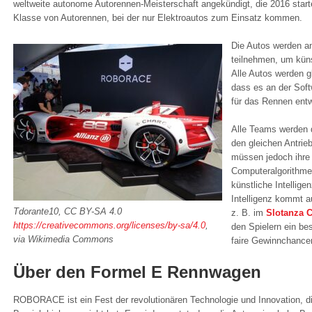
weltweite autonome Autorennen-Meisterschaft angekündigt, die 2016 starte
Klasse von Autorennen, bei der nur Elektroautos zum Einsatz kommen.
Die Autos werden a
teilnehmen, um künst
Alle Autos werden g
dass es an der Soft
für das Rennen entw
Alle Teams werden 
den gleichen Antrie
müssen jedoch ihre 
Computeralgorithme
künstliche Intellige
Intelligenz kommt a
Tdorante10, CC BY-SA 4.0
z. B. im
Slotanza 
https://creativecommons.org/licenses/by-sa/4.0
,
den Spielern ein be
via Wikimedia Commons
faire Gewinnchancen
Über den Formel E Rennwagen
ROBORACE ist ein Fest der revolutionären Technologie und Innovation, d