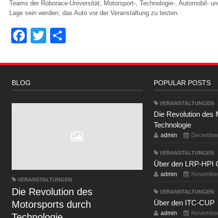
Teams der Roborace-Universität, Motorsport-, Technologie-, Automobil- un
Lage sein werden, das Auto vor der Veranstaltung zu testen.
Facebook
Twitter
Share
BLOG
POPULAR POSTS
VERANSTALTUNGEN
Die Revolution des 
Technologie
admin
December
VERANSTALTUNGEN
Über den LRP-HPI 
admin
November
VERANSTALTUNGEN
Die Revolution des
VERANSTALTUNGEN
Über den ITC-CUP
Motorsports durch
admin
November
Technologie