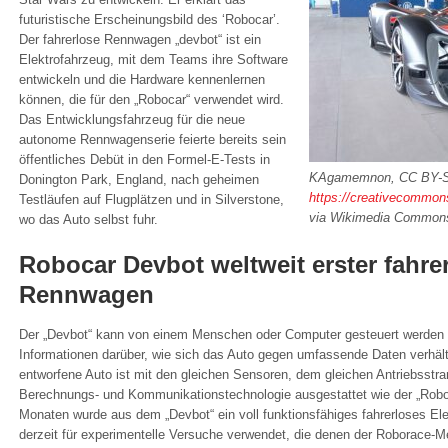
futuristische Erscheinungsbild des ‘Robocar’.
Der fahrerlose Rennwagen „devbot“ ist ein
Elektrofahrzeug, mit dem Teams ihre Software
entwickeln und die Hardware kennenlernen
können, die für den „Robocar“ verwendet wird.
Das Entwicklungsfahrzeug für die neue
autonome Rennwagenserie feierte bereits sein
öffentliches Debüt in den Formel-E-Tests in
KAgamemnon, CC BY-S
Donington Park, England, nach geheimen
https://creativecommons
Testläufen auf Flugplätzen und in Silverstone,
via Wikimedia Common
wo das Auto selbst fuhr.
Robocar Devbot weltweit erster fahre
Rennwagen
Der „Devbot“ kann von einem Menschen oder Computer gesteuert werden un
Informationen darüber, wie sich das Auto gegen umfassende Daten verhäl
entworfene Auto ist mit den gleichen Sensoren, dem gleichen Antriebsstra
Berechnungs- und Kommunikationstechnologie ausgestattet wie der „Robo
Monaten wurde aus dem „Devbot“ ein voll funktionsfähiges fahrerloses Ele
derzeit für experimentelle Versuche verwendet, die denen der Roborace-Me