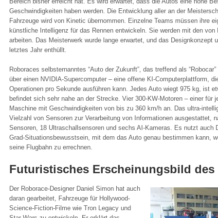
Bereich bisher erreicht hat. Es wird erwartet, dass die Autos eine hohe 
Geschwindigkeiten haben werden. Die Entwicklung aller an der Meistersc
Fahrzeuge wird von Kinetic übernommen. Einzelne Teams müssen ihre ei
künstliche Intelligenz für das Rennen entwickeln. Sie werden mit den von
arbeiten. Das Meisterwerk wurde lange erwartet, und das Designkonzept 
letztes Jahr enthüllt.
Roboraces selbsternanntes “Auto der Zukunft”, das treffend als “Robocar” 
über einen NVIDIA-Supercomputer – eine offene KI-Computerplattform, die 
Operationen pro Sekunde ausführen kann. Jedes Auto wiegt 975 kg, ist et
befindet sich sehr nahe an der Strecke. Vier 300-KW-Motoren – einer für j
Maschine mit Geschwindigkeiten von bis zu 360 km/h an. Das ultra-intellig
Vielzahl von Sensoren zur Verarbeitung von Informationen ausgestattet, n
Sensoren, 18 Ultraschallsensoren und sechs AI-Kameras. Es nutzt auch D
Grad-Situationsbewusstsein, mit dem das Auto genau bestimmen kann, wo
seine Flugbahn zu errechnen.
Futuristisches Erscheinungsbild des
Der Roborace-Designer Daniel Simon hat auch
daran gearbeitet, Fahrzeuge für Hollywood-
Science-Fiction-Filme wie Tron Legacy und
Star Wars zu entwickeln. Er erklärt das