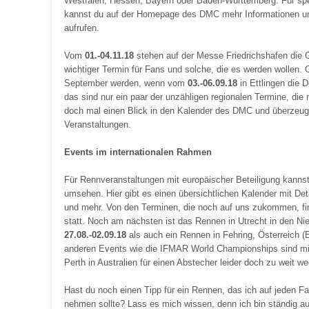
Westfalen, Hessen, Bayern oder Baden-Württemberg. Für sp
kannst du auf der Homepage des DMC mehr Informationen u
aufrufen.
Vom
01.-04.11.18
stehen auf der Messe Friedrichshafen die
wichtiger Termin für Fans und solche, die es werden wollen
September werden, wenn vom
03.-06.09.18
in Ettlingen die 
das sind nur ein paar der unzähligen regionalen Termine, die
doch mal einen Blick in den Kalender des DMC und überzeuge 
Veranstaltungen.
Events im internationalen Rahmen
Für Rennveranstaltungen mit europäischer Beteiligung kann
umsehen. Hier gibt es einen übersichtlichen Kalender mit De
und mehr. Von den Terminen, die noch auf uns zukommen, fin
statt. Noch am nächsten ist das Rennen in Utrecht in den N
27.08.-02.09.18
als auch ein Rennen in Fehring, Österreich 
anderen Events wie die IFMAR World Championships sind mit
Perth in Australien für einen Abstecher leider doch zu weit we
Hast du noch einen Tipp für ein Rennen, das ich auf jeden Fa
nehmen sollte? Lass es mich wissen, denn ich bin ständig a