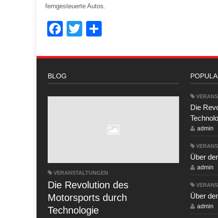
ferngesteuerte Autos.
Facebook
Twitter
Share
BLOG
POPULA
VERANS
Die Revo
Technolo
admin
VERANS
Über de
admin
VERANSTALTUNGEN
Die Revolution des
VERANS
Über de
Motorsports durch
admin
Technologie