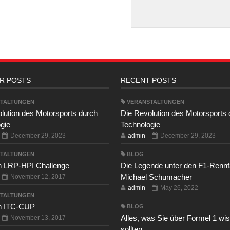
R POSTS
RECENT POSTS
TALTUNGEN
VERANSTALTUNGEN
lution des Motorsports durch
Die Revolution des Motorsports
gie
Technologie
December 29, 2023
admin
December 29, 2023
TALTUNGEN
BLOG
n LRP-HPI Challenge
Die Legende unter den F1-Rennf
Michael Schumacher
November 12, 2017
admin
May 26, 2022
TALTUNGEN
n ITC-CUP
BLOG
Alles, was Sie über Formel 1 wi
November 13, 2017
sollten