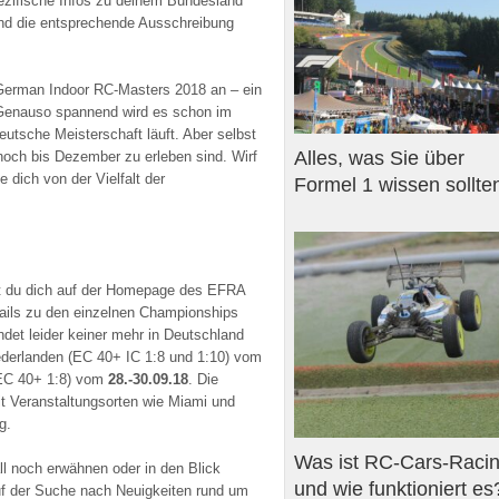
ezifische Infos zu deinem Bundesland
nd die entsprechende Ausschreibung
 German Indoor RC-Masters 2018 an – ein
. Genauso spannend wird es schon im
Deutsche Meisterschaft läuft. Aber selbst
Alles, was Sie über
 noch bis Dezember zu erleben sind. Wirf
dich von der Vielfalt der
Formel 1 wissen sollte
st du dich auf der Homepage des EFRA
tails zu den einzelnen Championships
det leider keiner mehr in Deutschland
iederlanden (EC 40+ IC 1:8 und 1:10) vom
(EC 40+ 1:8) vom
28.-30.09.18
. Die
 Veranstaltungsorten wie Miami und
g.
Was ist RC-Cars-Raci
ll noch erwähnen oder in den Blick
und wie funktioniert es
uf der Suche nach Neuigkeiten rund um