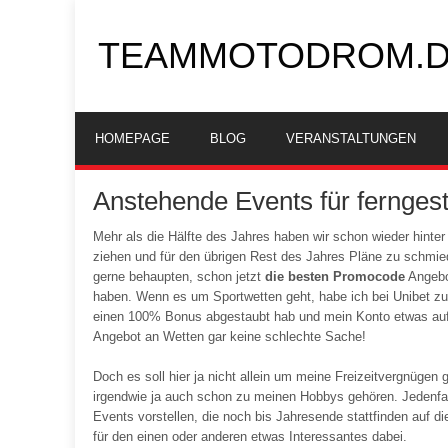
TEAMMOTODROM.
HOMEPAGE
BLOG
VERANSTALTUNGEN
Anstehende Events für fernges
Mehr als die Hälfte des Jahres haben wir schon wieder hinter 
ziehen und für den übrigen Rest des Jahres Pläne zu schmied
gerne behaupten, schon jetzt
die besten Promocode
Angebo
haben. Wenn es um Sportwetten geht, habe ich bei Unibet zu
einen 100% Bonus abgestaubt hab und mein Konto etwas auf
Angebot an Wetten gar keine schlechte Sache!
Doch es soll hier ja nicht allein um meine Freizeitvergnügen
irgendwie ja auch schon zu meinen Hobbys gehören. Jedenfal
Events vorstellen, die noch bis Jahresende stattfinden auf die
für den einen oder anderen etwas Interessantes dabei.