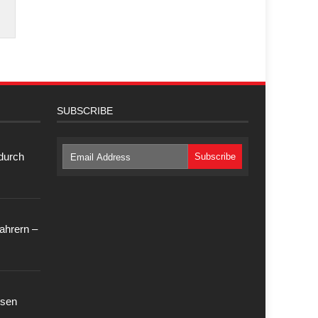
SUBSCRIBE
 durch
ahrern –
ssen